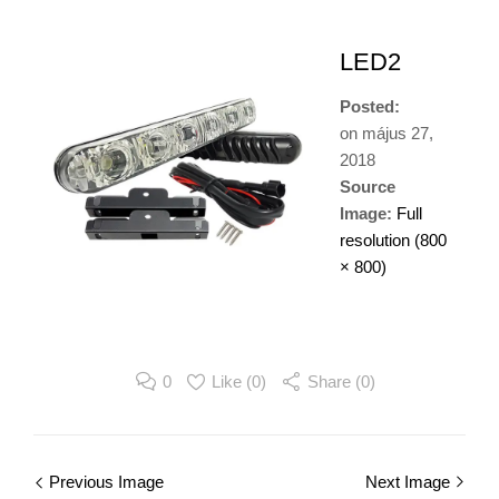
LED2
Posted:
on
május 27,
2018
Source
Image:
Full
resolution (800
× 800)
0
Like (
0
)
Share (0)
Image
Previous Image
Next Image