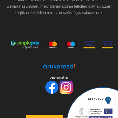
webáruházunkban, mely folyamatosan feltöltés alatt áll. Ezért
kérjük érdeklődjön mire van szüksége, válaszolunk!
Árukereső.hu
Copyright ©
2026
Minden jog fenntartva!