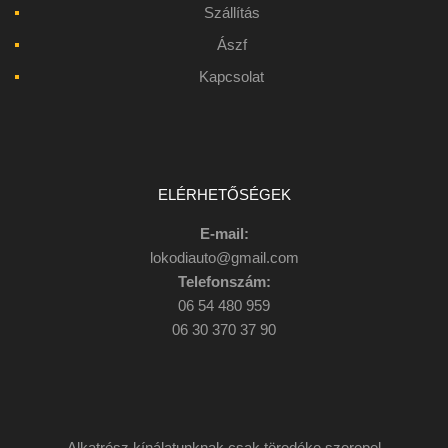
Szállítás
Ászf
Kapcsolat
ELÉRHETŐSÉGEK
E-mail:
lokodiauto@gmail.com
Telefonszám:
06 54 480 959
06 30 370 37 90
Alkatrész kínálatunknak csak töredéke szerepel