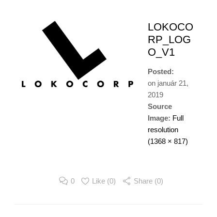
LOKOCO
RP_LOG
O_V1
Posted:
on
január 21,
2019
Source
Image:
Full
resolution
(1368 × 817)
0
Like (
0
)
Share (0)
Image