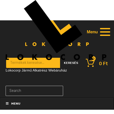
Menu
0
Products search
0
Ft
KERESÉS
Lokocorp Jármű Alkatrész Webáruház
Skip
to
MENU
content