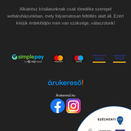
Alkatrész kínálatunknak csak töredéke szerepel
webáruházunkban, mely folyamatosan feltöltés alatt áll. Ezért
kérjük érdeklődjön mire van szüksége, válaszolunk!
Árukereső.hu