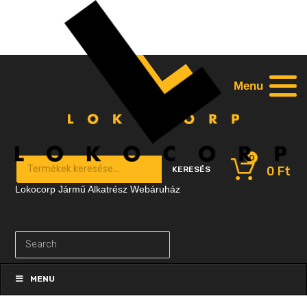
Menu
0
Products search
0
Ft
KERESÉS
Lokocorp Jármű Alkatrész Webáruház
Skip
to
MENU
content