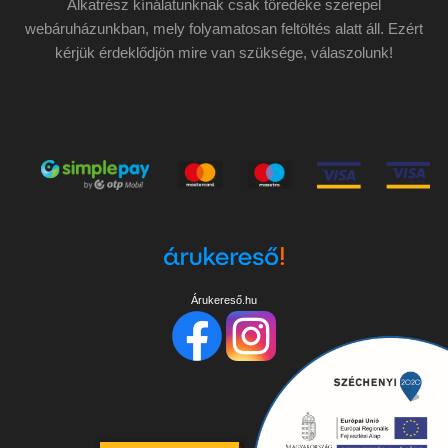
Alkatrész kínálatunknak csak töredéke szerepel
webáruházunkban, mely folyamatosan feltöltés alatt áll. Ezért
kérjük érdeklődjön mire van szüksége, válaszolunk!
Árukereső.hu