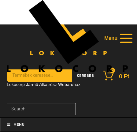
Menu
0
Products search
0
Ft
KERESÉS
Lokocorp Jármű Alkatrész Webáruház
Skip
to
MENU
content