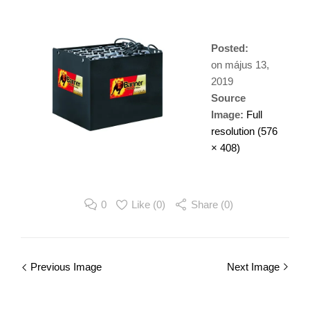
Posted:
on
május 13,
2019
Source
Image:
Full
resolution (576
× 408)
0
Like (
0
)
Share (0)
Image
Previous Image
Next Image
navigation