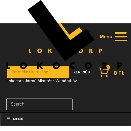
Menu
0
Products search
0
Ft
KERESÉS
Lokocorp Jármű Alkatrész Webáruház
Skip
to
MENU
content