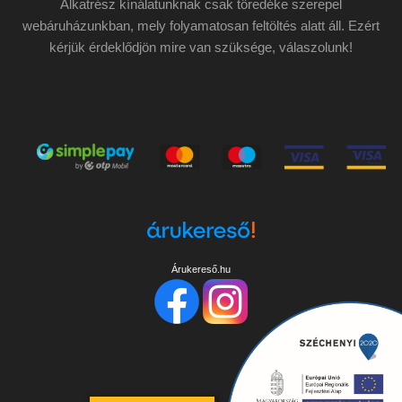
Alkatrész kínálatunknak csak töredéke szerepel
webáruházunkban, mely folyamatosan feltöltés alatt áll. Ezért
kérjük érdeklődjön mire van szüksége, válaszolunk!
Árukereső.hu