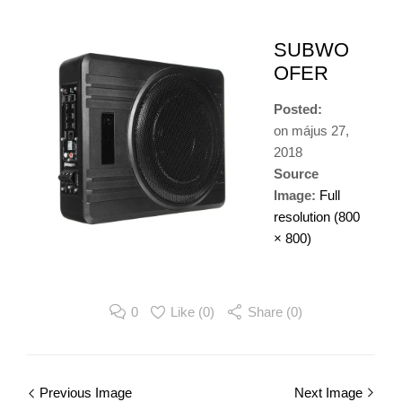
SUBWO
OFER
Posted:
on
május 27,
2018
Source
Image:
Full
resolution (800
× 800)
0
Like (
0
)
Share (0)
Image
Previous Image
Next Image