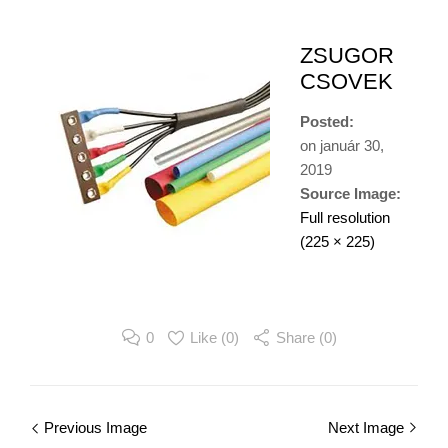
ZSUGOR
CSOVEK
Posted:
on
január 30,
2019
Source Image:
Full resolution
(225 × 225)
0
Like (
0
)
Share (0)
Image
Previous Image
Next Image