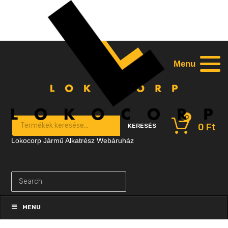
Menu
0
Products search
0
Ft
KERESÉS
Lokocorp Jármű Alkatrész Webáruház
Skip
to
MENU
content