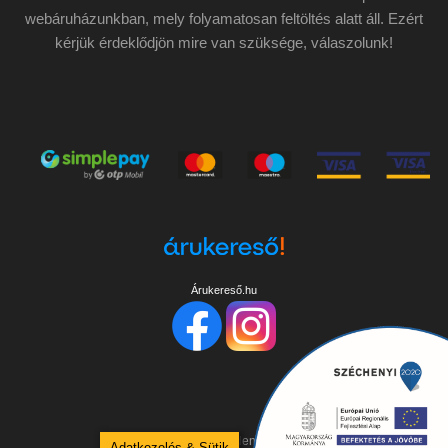
webáruházunkban, mely folyamatosan feltöltés alatt áll. Ezért
kérjük érdeklődjön mire van szüksége, válaszolunk!
Árukereső.hu
Copyright ©
2026
Minden jog fenntartva!
Adatkezelés & Sütik