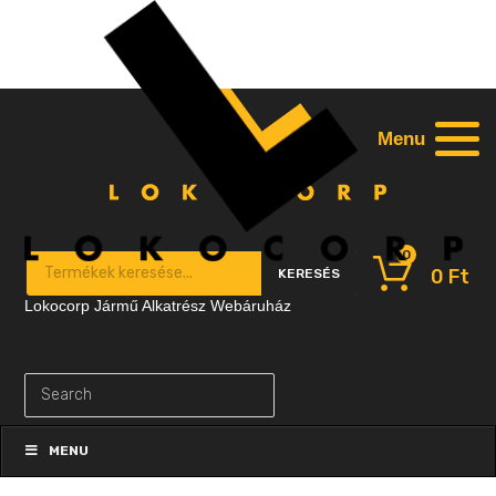
Menu
0
Products search
0
Ft
KERESÉS
Lokocorp Jármű Alkatrész Webáruház
Skip
to
MENU
content