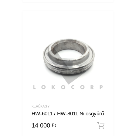
KERÉKAGY
HW-6011 / HW-8011 Nilosgyűrű
14 000
Ft
Kosárba