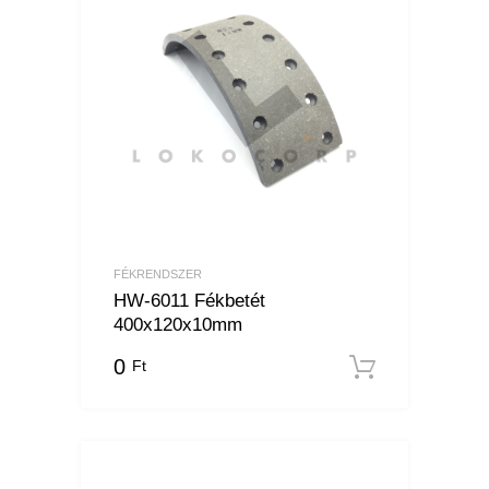
FÉKRENDSZER
HW-6011 Fékbetét
400x120x10mm
0
Ft
Kosárba