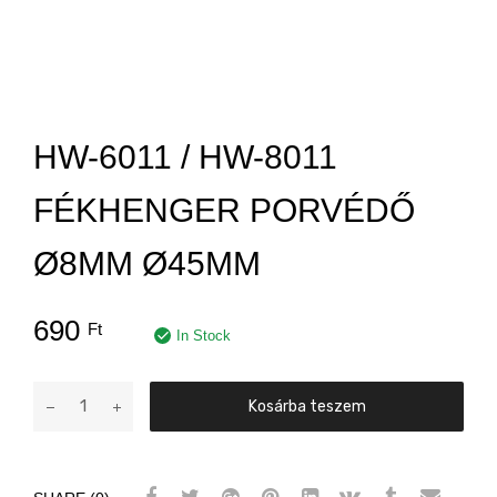
HW-6011 / HW-8011
FÉKHENGER PORVÉDŐ
Ø8MM Ø45MM
690
Ft
In Stock
HW-
Kosárba teszem
6011
/
HW-