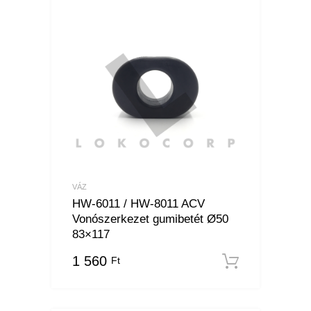
VÁZ
HW-6011 / HW-8011 ACV
Vonószerkezet gumibetét Ø50
83×117
1 560
Ft
Kosárba