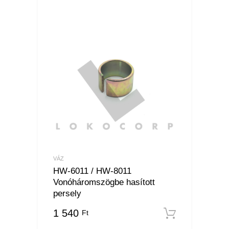
VÁZ
HW-6011 / HW-8011
Vonóháromszögbe hasított
persely
1 540
Ft
Kosárba