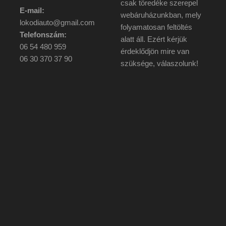
csak töredéke szerepel
E-mail:
webáruházunkban, mely
lokodiauto@gmail.com
folyamatosan feltöltés
Telefonszám:
alatt áll. Ezért kérjük
06 54 480 959
érdeklődjön mire van
06 30 370 37 90
szüksége, válaszolunk!