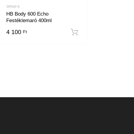
SPRAY-K
HB Body 600 Echo
Festéklemaró 400ml
4 100
Ft
em
Kosárba teszem