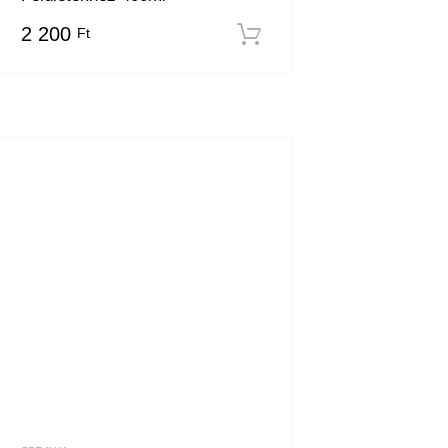
2 200
Ft
Kosárba teszem
em