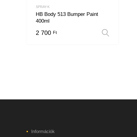
SPRAY-K
HB Body 513 Bumper Paint
400ml
2 700
Ft
Opciók
Információk