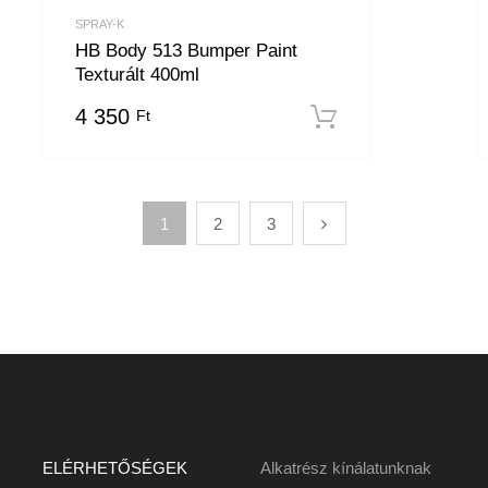
SPRAY-K
HB Body 513 Bumper Paint
Texturált 400ml
4 350
Ft
 választása
Kosárba tesz
1
2
3
ELÉRHETŐSÉGEK
Alkatrész kínálatunknak