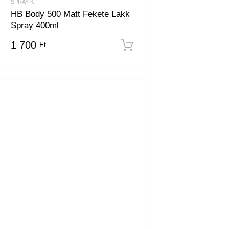
SPRAY-K
HB Body 500 Matt Fekete Lakk
Spray 400ml
em
1 700
Ft
Kosárba teszem