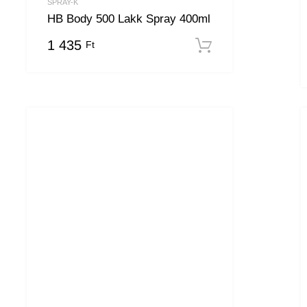
SPRAY-K
HB Body 500 Lakk Spray 400ml
1 435
Ft
ba teszem
Kosárba tesz