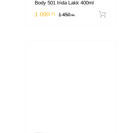
Body 501 Irida Lakk 400ml
1 090
Ft
1 450
Kosár
Ft