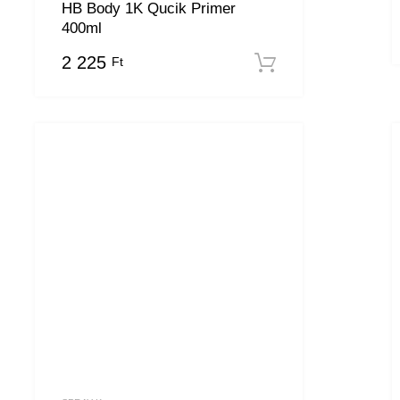
HB Body 1K Qucik Primer
400ml
ba teszem
2 225
Ft
Kosárba tesz