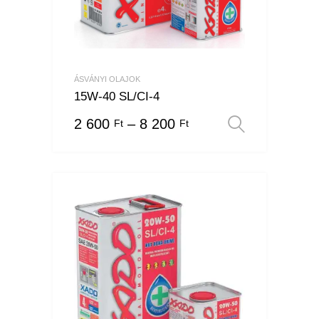
ÁSVÁNYI OLAJOK
15W-40 SL/CI-4
2 600
–
8 200
Ft
Ft
Opciók v