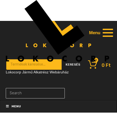
Menu
0
Products search
0
Ft
KERESÉS
Lokocorp Jármű Alkatrész Webáruház
Skip
to
MENU
content