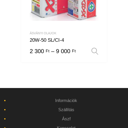
ÁSVÁNYI OLAJOK
20W-50 SL/CI-4
2 300
–
9 000
Ft
Ft
Opciók v
Információk
Szállítás
Ászf
Kapcsolat