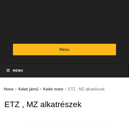
Menu
Skip
to
MENU
content
Home
Keleti jármű
Keleti motor
ETZ , MZ alkatrészek
ETZ , MZ alkatrészek