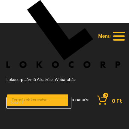
Menu
Lokocorp Jármű Alkatrész Webáruház
0
Products search
0
Ft
KERESÉS