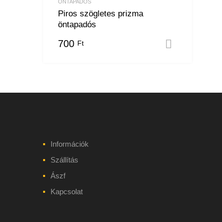
ÖNTAPADÓS
Piros szögletes prizma
öntapadós
700
Ft
Kosárba
Információk
Szállítás
Ászf
Kapcsolat