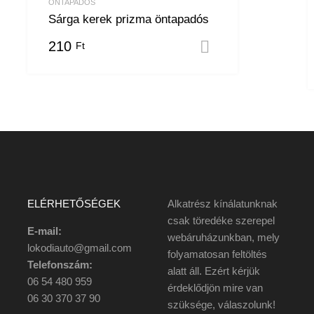
ÖNTAPADÓS
Sárga kerek prizma öntapadós
210
Ft
Kosárba tesze
 teszem
ELÉRHETŐSÉGEK
Alkatrész kínálatunknak
csak töredéke szerepel
E-mail:
webáruházunkban, mely
lokodiauto@gmail.com
folyamatosan feltöltés
Telefonszám:
alatt áll. Ezért kérjük
06 54 480 959
érdeklődjön mire van
06 30 370 37 90
szüksége, válaszolunk!