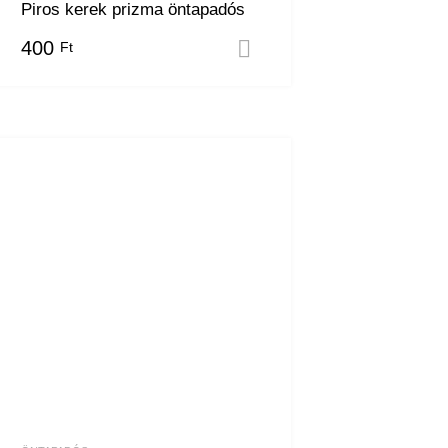
Piros kerek prizma öntapadós
400
Ft
Kosárba teszem
m