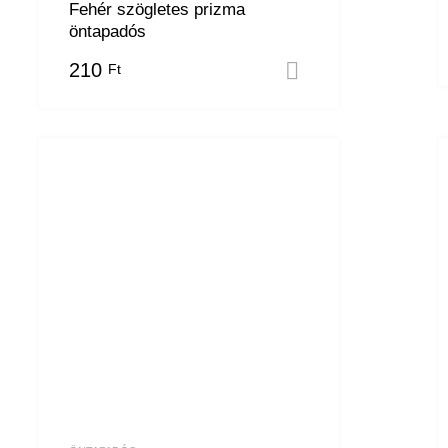
Fehér szögletes prizma
öntapadós
 teszem
210
Ft
Kosárba tesze