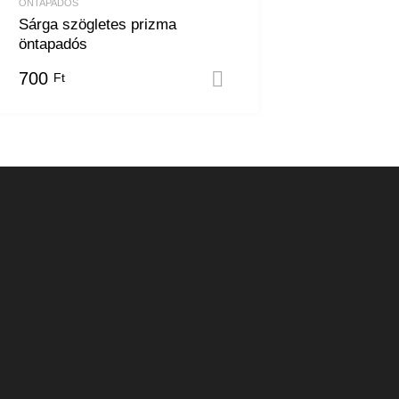
ÖNTAPADÓS
Sárga szögletes prizma
öntapadós
m
700
Ft
Kosárba teszem